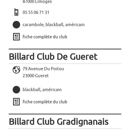
87000 Limoges
a
05 55 06 71 31
,
carambole, blackball, américain
j
fiche complète du club
Billard Club De Gueret
L
79 Avenue Du Poitou
23000 Gueret
,
blackball, américain
j
fiche complète du club
Billard Club Gradignanais