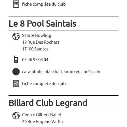
j
fiche complète du club
Le 8 Pool Saintais
L
Sainte Bowling
19 Rue Des Rochers
17100 Saintes
a
05 46 95 04 04
,
carambole, blackball, snooker, américain
j
fiche complète du club
Billard Club Legrand
L
Centre Gilbert Ballet
46 Rue Eugene Varlin