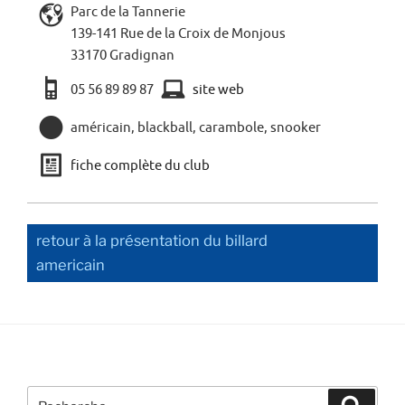
L
Parc de la Tannerie
139-141 Rue de la Croix de Monjous
33170 Gradignan
a
x
05 56 89 89 87
site web
,
américain, blackball, carambole, snooker
j
fiche complète du club
retour à la présentation du billard
americain
Recherche
Recher