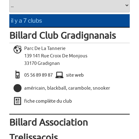
il y a 7 clubs
Billard Club Gradignanais
L
Parc De La Tannerie
139 141 Rue Croix De Monjous
33170 Gradignan
a
x
05 56 89 89 87
site web
,
américain, blackball, carambole, snooker
j
fiche complète du club
Billard Association
Trelissacois