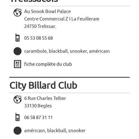
L
Au Snook Bowl Palace
Centre Commercial Z I La Feuilleraie
24750 Trelissac
a
05 53 08 55 68
,
carambole, blackball, snooker, américain
j
fiche complète du club
City Billard Club
L
6 Rue Charles Tellier
33130 Begles
a
06 58 87 31 11
,
américain, blackball, snooker