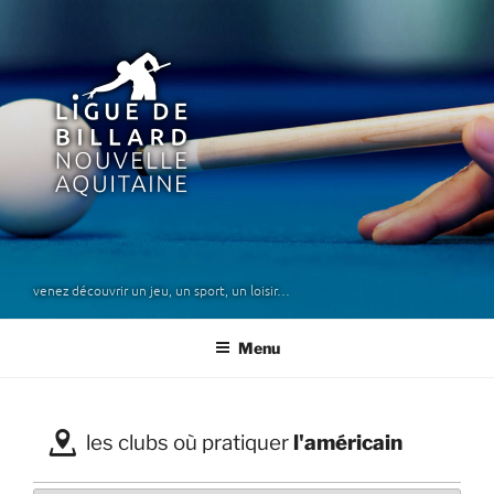
Aller
au
1
contenu
principal
ligue de billard nouvelle
aquitaine
venez découvrir un jeu, un sport, un loisir…
Menu
€
les clubs où pratiquer
l'américain