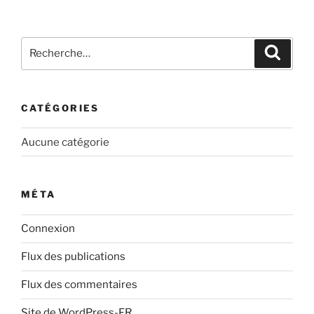
Recherche
Recher
pour
:
CATÉGORIES
Aucune catégorie
MÉTA
Connexion
Flux des publications
Flux des commentaires
Site de WordPress-FR