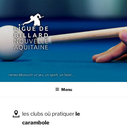
Aller
au
1
contenu
principal
ligue de billard nouvelle
aquitaine
venez découvrir un jeu, un sport, un loisir…
Menu
€
les clubs où pratiquer
le
carambole