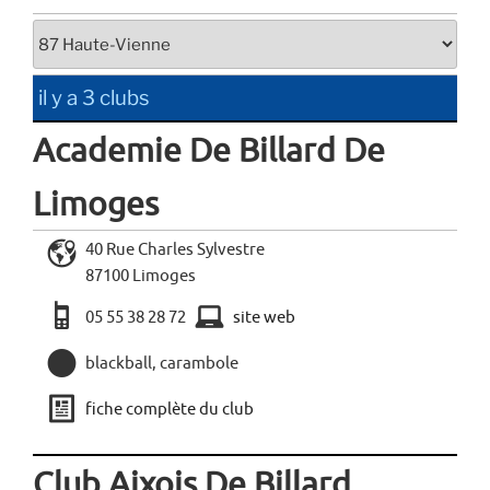
il y a 3 clubs
Academie De Billard De
Limoges
L
40 Rue Charles Sylvestre
87100 Limoges
a
x
05 55 38 28 72
site web
,
blackball, carambole
j
fiche complète du club
Club Aixois De Billard