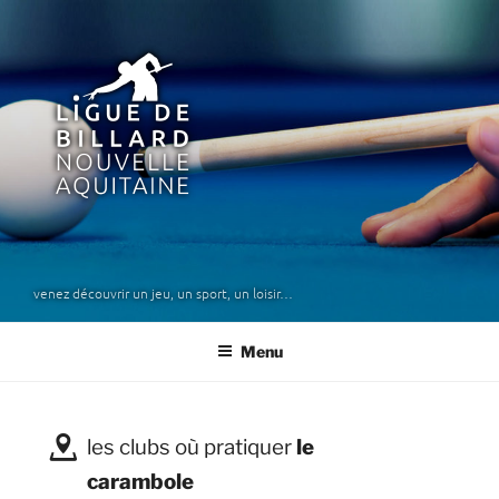
Aller
au
1
contenu
principal
ligue de billard nouvelle
aquitaine
venez découvrir un jeu, un sport, un loisir…
Menu
€
les clubs où pratiquer
le
carambole