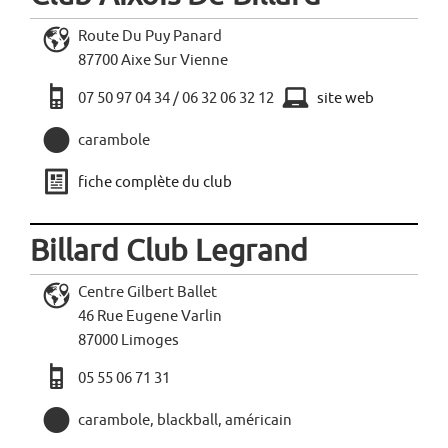
L
Route Du Puy Panard
87700 Aixe Sur Vienne
a
x
07 50 97 04 34 / 06 32 06 32 12
site web
,
carambole
j
fiche complète du club
Billard Club Legrand
L
Centre Gilbert Ballet
46 Rue Eugene Varlin
87000 Limoges
a
05 55 06 71 31
,
carambole, blackball, américain