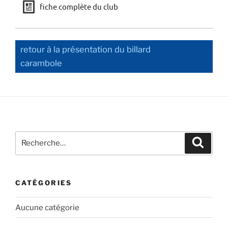
j
fiche complète du club
retour à la présentation du billard
carambole
Recherche
Recher
pour
:
CATÉGORIES
Aucune catégorie